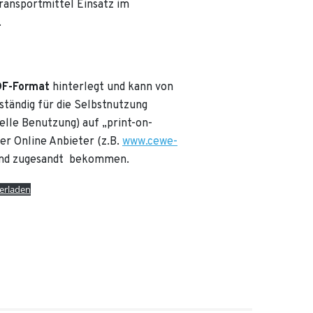
ansportmittel Einsatz im
.
F-Format
hinterlegt und kann von
ständig für die Selbstnutzung
lle Benutzung) auf „print-on-
er Online Anbieter (z.B.
www.cewe-
 und zugesandt bekommen.
erladen