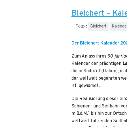
Bleichert – Ka
Tags :
Bleichert
Kalende
Der Bleichert Kalender 2
Zum Anlass ihres
90-jährig
Kalender der prächtigen
L
die in Südtirol (Italien), i
der weltweit begehrten w
ist, gewidmet.
Die Realisierung dieser einz
Schienen- und Seilbahn vo
m.ü.d.M.) bis hin zur Ortsc
weltweit führenden Seilb