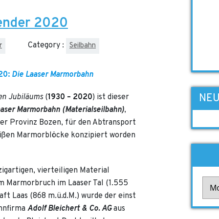
lender 2020
Category :
r
Seilbahn
020:
Die Laaser Marmorbahn
NEU
en Jubiläums
(
1930 – 2020
) ist dieser
aaser Marmorbahn
(Materialseilbahn)
,
n der Provinz Bozen, für den Abtransport
eißen Marmorblöcke konzipiert worden
igartigen, vierteiligen Material
Arch
m Marmorbruch im Laaser Tal (1.555
haft Laas (868 m.ü.d.M.) wurde der einst
ahnfirma
Adolf Bleichert & Co. AG
aus