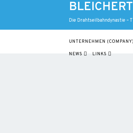
BLEICHERT 
Skip
to
content
Die Drahtseilbahndynastie – 
UNTERNEHMEN (COMPANY
NEWS
LINKS