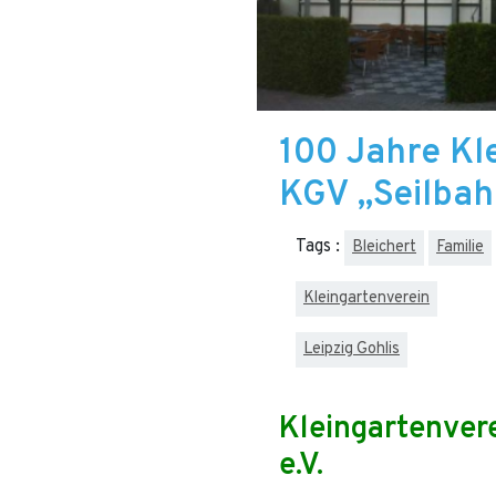
100 Jahre Kl
KGV „Seilbahn
Tags :
Bleichert
Familie
Kleingartenverein
Leipzig Gohlis
Kleingartenver
e.V.