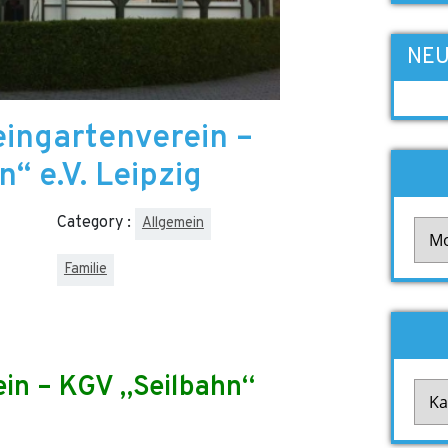
NEU
eingartenverein –
“ e.V. Leipzig
Category :
Allgemein
Arch
Familie
ein – KGV „Seilbahn“
Kate