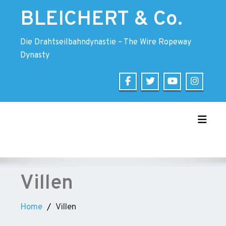
Skip
BLEICHERT & Co.
to
content
Die Drahtseilbahndynastie – The Wire Ropeway
Dynasty
Toggle
Villen
Home
Villen