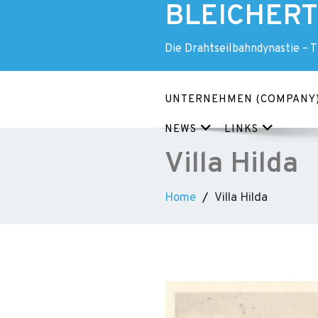
BLEICHERT 
Skip
to
content
Die Drahtseilbahndynastie – 
UNTERNEHMEN (COMPANY
NEWS
LINKS
Villa Hilda
Home
Villa Hilda