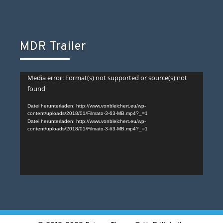
MDR Trailer
Video-
Media error: Format(s) not supported or source(s) not
found
Player
Datei herunterladen: http://www.vonbleichert.eu/wp-
content/uploads/2018/01/Filmato-3-63-MB.mp4?_=1
Datei herunterladen: http://www.vonbleichert.eu/wp-
content/uploads/2018/01/Filmato-3-63-MB.mp4?_=1