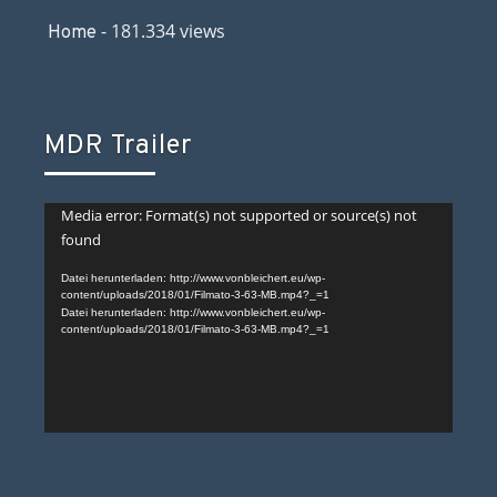
- 181.334 views
Home
MDR Trailer
Video-
Media error: Format(s) not supported or source(s) not
found
Player
Datei herunterladen: http://www.vonbleichert.eu/wp-
content/uploads/2018/01/Filmato-3-63-MB.mp4?_=1
Datei herunterladen: http://www.vonbleichert.eu/wp-
content/uploads/2018/01/Filmato-3-63-MB.mp4?_=1