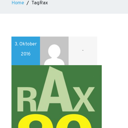
Home
TagRax
3. Oktober
-
2016