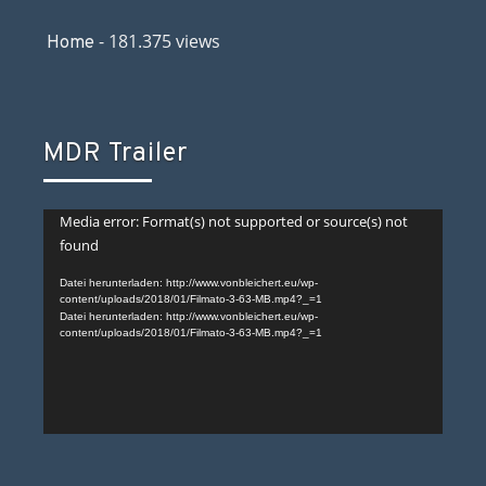
- 181.375 views
Home
MDR Trailer
Video-
Media error: Format(s) not supported or source(s) not
found
Player
Datei herunterladen: http://www.vonbleichert.eu/wp-
content/uploads/2018/01/Filmato-3-63-MB.mp4?_=1
Datei herunterladen: http://www.vonbleichert.eu/wp-
content/uploads/2018/01/Filmato-3-63-MB.mp4?_=1