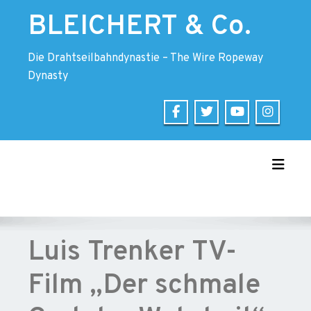
Skip
BLEICHERT & Co.
to
content
Die Drahtseilbahndynastie – The Wire Ropeway
Dynasty
Toggle
Luis Trenker TV-
Film „Der schmale