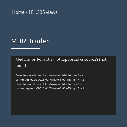
- 181.335 views
Home
MDR Trailer
Video-
Media error: Format(s) not supported or source(s) not
found
Player
Datei herunterladen: http://www.vonbleichert.eu/wp-
content/uploads/2018/01/Filmato-3-63-MB.mp4?_=1
Datei herunterladen: http://www.vonbleichert.eu/wp-
content/uploads/2018/01/Filmato-3-63-MB.mp4?_=1