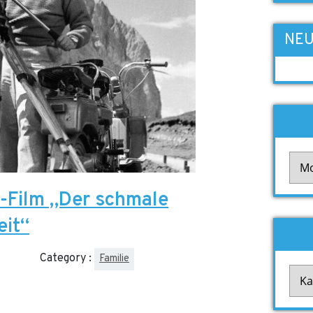
NEU
Arch
V-Film „Der schmale
eit“
Category :
Familie
Kate