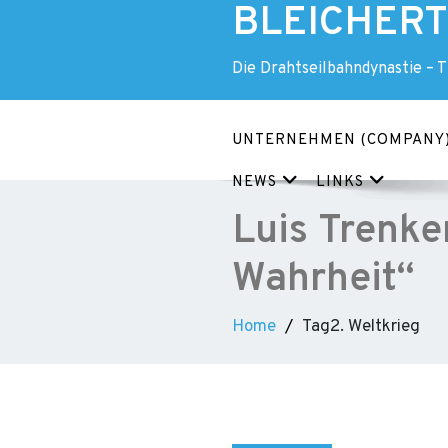
BLEICHERT 
Skip
to
content
Die Drahtseilbahndynastie – 
UNTERNEHMEN (COMPANY
NEWS
LINKS
Luis Trenke
Wahrheit“
Home
Tag2. Weltkrieg