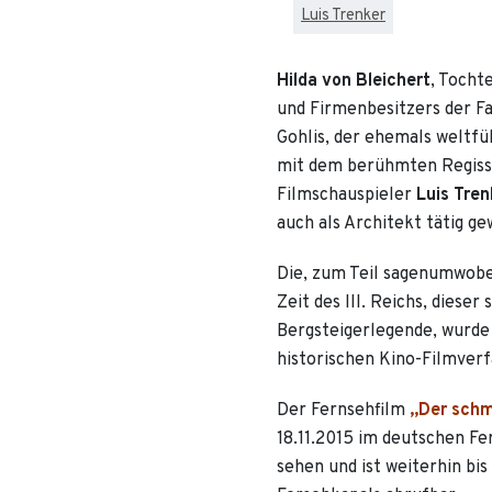
Luis Trenker
Hilda von Bleichert
, Tocht
und Firmenbesitzers der Fa
Gohlis, der ehemals weltf
mit dem berühmten Regisse
Filmschauspieler
Luis Tren
auch als Architekt tätig ge
Die, zum Teil sagenumwobe
Zeit des III. Reichs, dieser
Bergsteigerlegende, wurde 
historischen Kino-Filmverf
Der Fernsehfilm
„Der schm
18.11.2015 im deutschen F
sehen und ist weiterhin bis