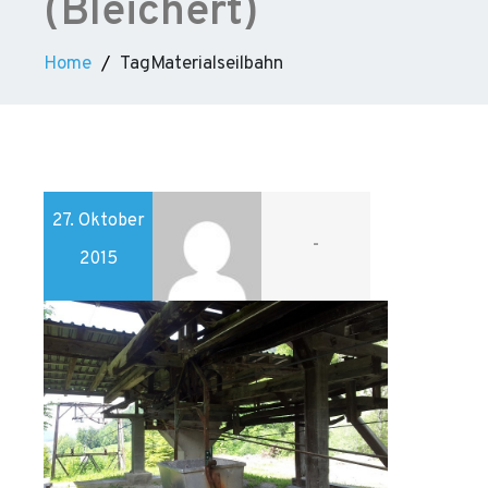
(Bleichert)
Home
TagMaterialseilbahn
27. Oktober
-
2015