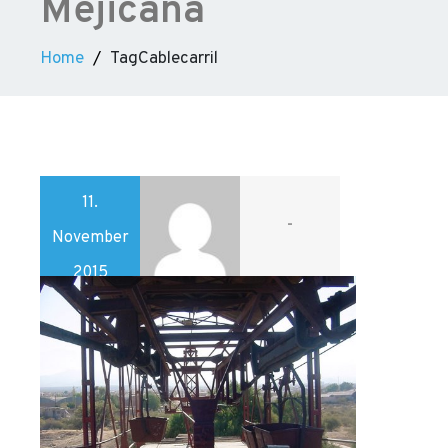
Mejicana
Home
TagCablecarril
11.
-
November
2015