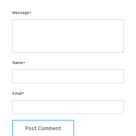
Message
*
Name
*
Email
*