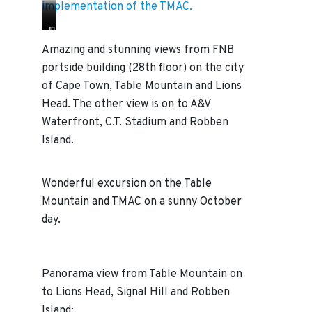
implementation of the TMAC.
T
L
T
H
M
e
M
a
Amazing and stunning views from FNB
A
f
A
r
portside building (28th floor) on the city
C
t
C
t
c
:
c
m
of Cape Town, Table Mountain and Lions
e
A
e
u
Head. The other view is on to A&V
l
.
l
t
Waterfront, C.T. Stadium and Robben
e
D
e
v
b
.
b
o
Island.
r
P
r
n
a
l
a
B
t
a
t
l
Wonderful excursion on the Table
i
t
i
e
Mountain and TMAC on a sunny October
o
o
o
i
n
–
n
c
day.
s
M
c
h
p
a
a
e
e
y
k
r
a
o
e
t
Panorama view from Table Mountain on
c
r
c
(
to Lions Head, Signal Hill and Robben
h
o
u
g
b
f
t
r
Island: