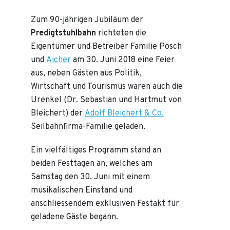
e
o
Zum 90-jährigen Jubiläum der
f
Predigtstuhlbahn
richteten die
S
i
Eigentümer und Betreiber Familie Posch
r
und
Aicher
am 30. Juni 2018 eine Feier
A
aus, neben Gästen aus Politik,
l
f
Wirtschaft und Tourismus waren auch die
r
Urenkel (Dr. Sebastian und Hartmut von
e
d
Bleichert) der
Adolf Bleichert & Co.
H
Seilbahnfirma-Familie geladen.
e
n
Ein vielfältiges Programm stand an
n
e
beiden Festtagen an, welches am
s
Samstag den 30. Juni mit einem
s
musikalischen Einstand und
y
)
anschliessendem exklusiven Festakt für
geladene Gäste begann.