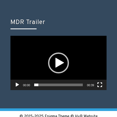
MDR Trailer
Video-
Player
00:00
00:39
© 2015-2025 Enigma Theme © HvB Website