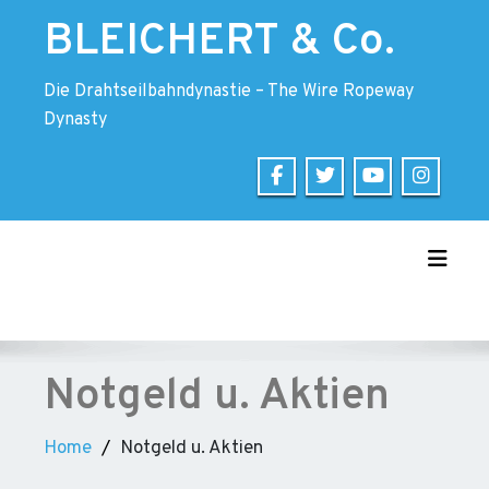
Skip
BLEICHERT & Co.
to
content
Die Drahtseilbahndynastie – The Wire Ropeway
Dynasty
Toggle
Notgeld u. Aktien
Home
Notgeld u. Aktien