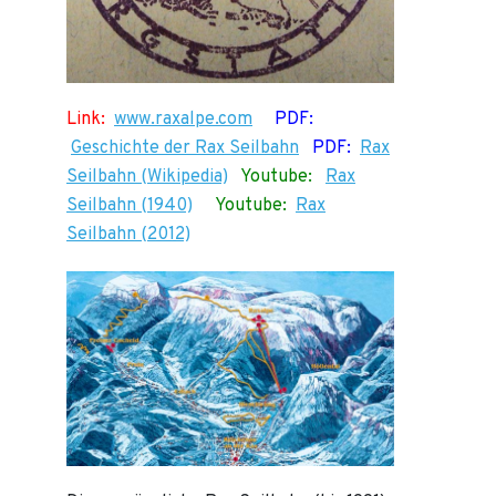
Link:
www.raxalpe.com
PDF:
Geschichte der Rax Seilbahn
PDF:
Rax
Seilbahn (Wikipedia)
Youtube:
Rax
Seilbahn (1940)
Youtube:
Rax
Seilbahn (2012)