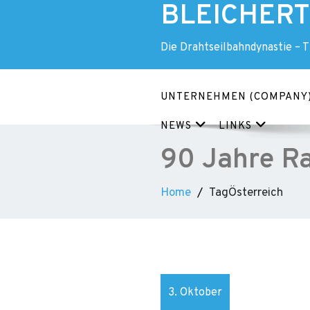
BLEICHERT 
Skip
to
content
Die Drahtseilbahndynastie – 
UNTERNEHMEN (COMPANY
NEWS
LINKS
90 Jahre Ra
Home
TagÖsterreich
3. Oktober