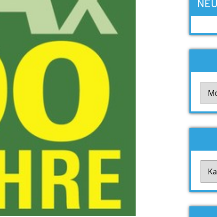
NEU
Arch
Kate