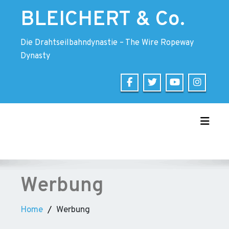
Skip
BLEICHERT & Co.
to
content
Die Drahtseilbahndynastie – The Wire Ropeway
Dynasty
Toggle
Werbung
Home
Werbung