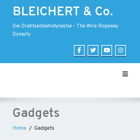
Skip
BLEICHERT & Co.
to
content
Die Drahtseilbahndynastie – The Wire Ropeway
Dynasty
Toggle
Gadgets
Home
Gadgets