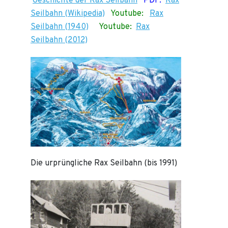
Geschichte der Rax Seilbahn
PDF:
Rax
Seilbahn (Wikipedia)
Youtube:
Rax
Seilbahn (1940)
Youtube:
Rax
Seilbahn (2012)
Die urprüngliche Rax Seilbahn (bis 1991)