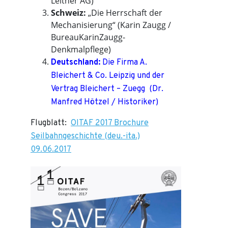
Leitner AG)
Schweiz:
„Die Herrschaft der
Mechanisierung“ (Karin Zaugg /
BureauKarinZaugg-
Denkmalpflege)
Deutschland:
Die Firma A.
Bleichert & Co. Leipzig und der
Vertrag Bleichert – Zuegg (Dr.
Manfred Hötzel / Historiker)
Flugblatt:
OITAF 2017 Brochure
Seilbahngeschichte (deu.-ita.)
09.06.2017