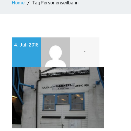
Home
TagPersonenseilbahn
4. Juli 2018
-