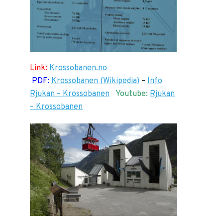
Link:
Krossobanen.no
PDF:
Krossobanen (Wikipedia)
–
Info
Rjukan – Krossobanen
Youtube:
Rjukan
– Krossobanen