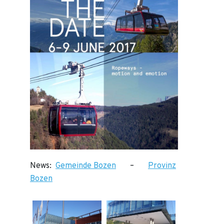
News:
Gemeinde Bozen
–
Provinz
Bozen