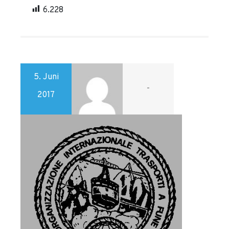
6.228
5. Juni
-
2017