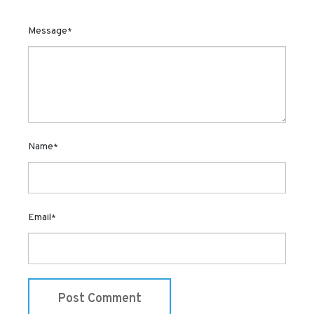
Message
*
Name
*
Email
*