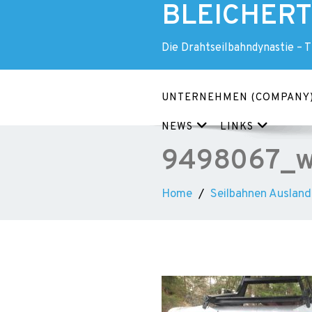
BLEICHERT 
Skip
to
content
Die Drahtseilbahndynastie – 
UNTERNEHMEN (COMPANY
NEWS
LINKS
9498067_
Home
Seilbahnen Ausland