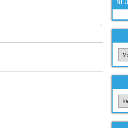
NEU
Arch
Kate