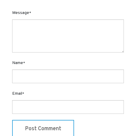
Message
*
Name
*
Email
*